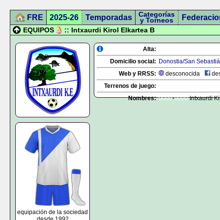
Categorías
FRE
2025-26
Temporadas
Federacio
y Torneos
EQUIPOS
:: Intxaurdi Kirol Elkartea B
Alta:
Domicilio social:
Donostia/San Sebasti
Web y RRSS:
desconocida
des
Terrenos de juego:
Nombres:
0000
-
0000
Intxaurdi Ki
equipación de la sociedad
desde 1992