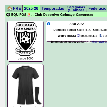
Categorías
FRE
2025-26
Temporadas
Federacio
y Torneos
EQUIPOS
:: Club Deportivo Golmayo-Camaretas
Alta:
2022
Domicilio social:
Calle H, 27. Urbaniza
Web y RRSS:
desconocida
des
Terrenos de juego:
2023-
0000
Golmayo C
desde 1000