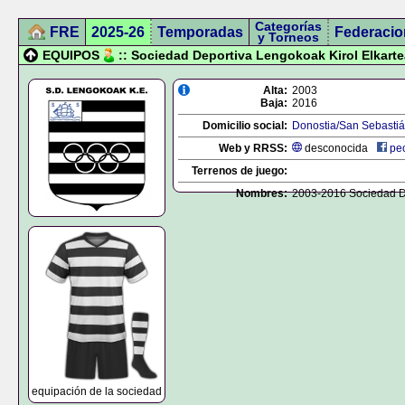
Categorías
FRE
2025-26
Temporadas
Federacio
y Torneos
EQUIPOS
:: Sociedad Deportiva Lengokoak Kirol Elkarte
Alta:
2003
Baja:
2016
Domicilio social:
Donostia/San Sebasti
Web y RRSS:
desconocida
people
Terrenos de juego:
Nombres:
2003-2016 Sociedad De
equipación de la sociedad