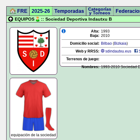
Categorías
FRE
2025-26
Temporadas
Federacio
y Torneos
EQUIPOS
:: Sociedad Deportiva Indautxu B
Alta:
1993
Baja:
2010
Domicilio social:
Bilbao
(
Bizkaia
)
Web y RRSS:
sdindautxu.eus
Terrenos de juego:
Nombres:
1993-2010 Sociedad De
equipación de la sociedad