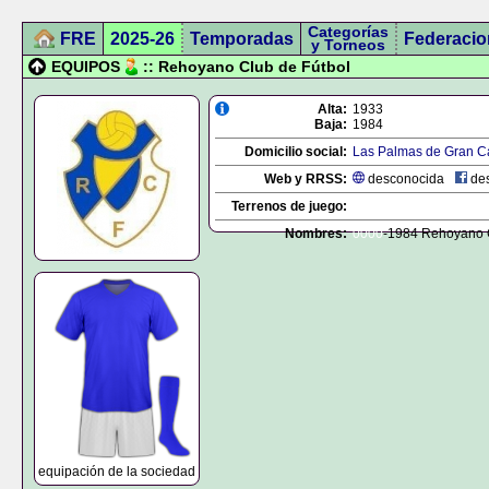
Categorías
FRE
2025-26
Temporadas
Federacio
y Torneos
EQUIPOS
:: Rehoyano Club de Fútbol
Alta:
1933
Baja:
1984
Domicilio social:
Las Palmas de Gran C
Web y RRSS:
desconocida
des
Terrenos de juego:
Nombres:
0000
-1984 Rehoyano C
equipación de la sociedad