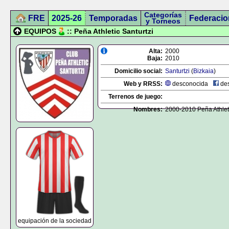
Categorías
FRE
2025-26
Temporadas
Federacio
y Torneos
EQUIPOS
:: Peña Athletic Santurtzi
Alta:
2000
Baja:
2010
Domicilio social:
Santurtzi
(
Bizkaia
)
Web y RRSS:
desconocida
des
Terrenos de juego:
Nombres:
2000-2010 Peña Athleti
equipación de la sociedad