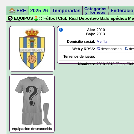
Categorías
FRE
2025-26
Temporadas
Federacio
y Torneos
EQUIPOS
:: Fútbol Club Real Deportivo Balompédica Mel
Alta:
2010
Baja:
2013
Domicilio social:
Melilla
Web y RRSS:
desconocida
des
Terrenos de juego:
Nombres:
2010-2013 Fútbol Club
equipación desconocida