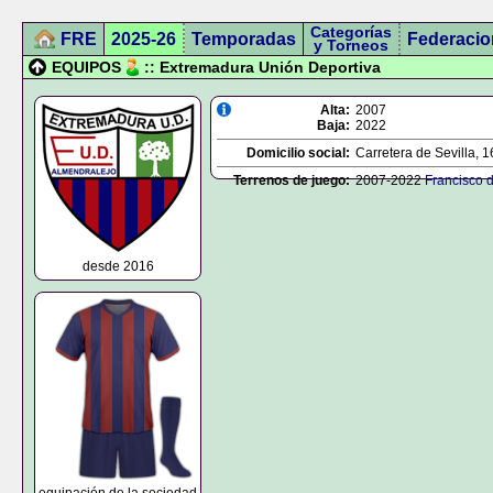
Categorías
FRE
2025-26
Temporadas
Federacio
y Torneos
EQUIPOS
:: Extremadura Unión Deportiva
Alta:
2007
Baja:
2022
Domicilio social:
Carretera de Sevilla, 1
Terrenos de juego:
2007-2022
Francisco d
desde 2016