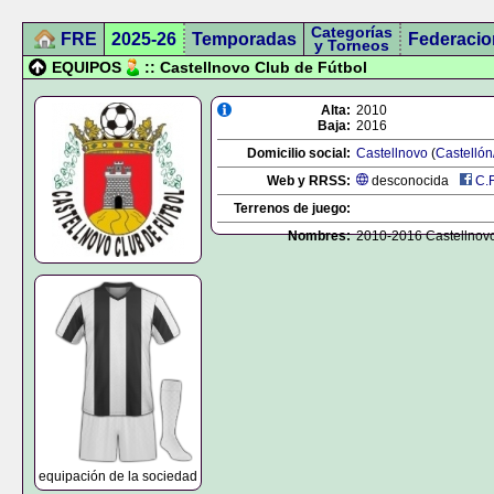
Categorías
FRE
2025-26
Temporadas
Federacio
y Torneos
EQUIPOS
:: Castellnovo Club de Fútbol
Alta:
2010
Baja:
2016
Domicilio social:
Castellnovo
(
Castellón
Web y RRSS:
desconocida
C.
Terrenos de juego:
Nombres:
2010-2016 Castellnovo
equipación de la sociedad