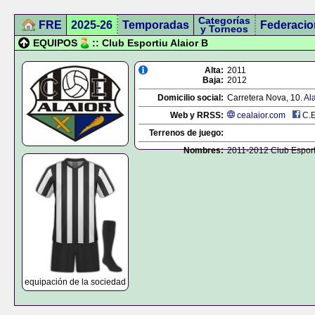
Categorías
FRE
2025-26
Temporadas
Federacio
y Torneos
EQUIPOS
:: Club Esportiu Alaior B
Alta:
2011
Baja:
2012
Domicilio social:
Carretera Nova, 10.
Ala
Web y RRSS:
cealaior.com
C.E
Terrenos de juego:
Nombres:
2011-2012 Club Esporti
equipación de la sociedad