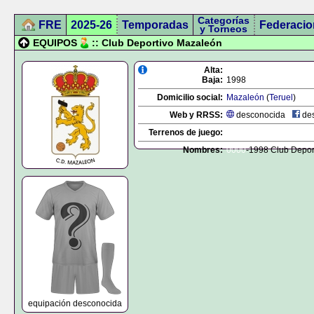
Categorías
FRE
2025-26
Temporadas
Federacio
y Torneos
EQUIPOS
:: Club Deportivo Mazaleón
Alta:
Baja:
1998
Domicilio social:
Mazaleón
(
Teruel
)
Web y RRSS:
desconocida
des
Terrenos de juego:
Nombres:
0000
-1998 Club Depor
equipación desconocida