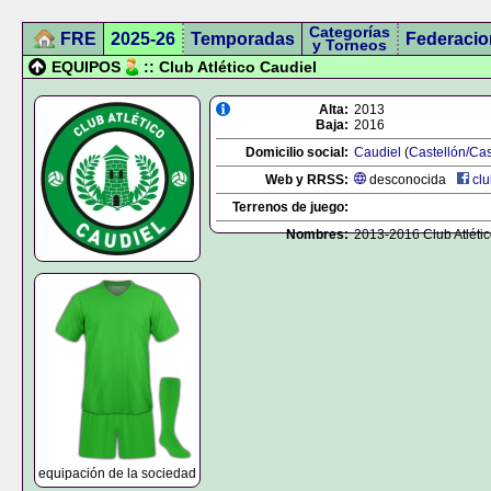
Categorías
FRE
2025-26
Temporadas
Federacio
y Torneos
EQUIPOS
:: Club Atlético Caudiel
Alta:
2013
Baja:
2016
Domicilio social:
Caudiel
(
Castellón/Cas
Web y RRSS:
desconocida
clu
Terrenos de juego:
Nombres:
2013-2016 Club Atléti
equipación de la sociedad