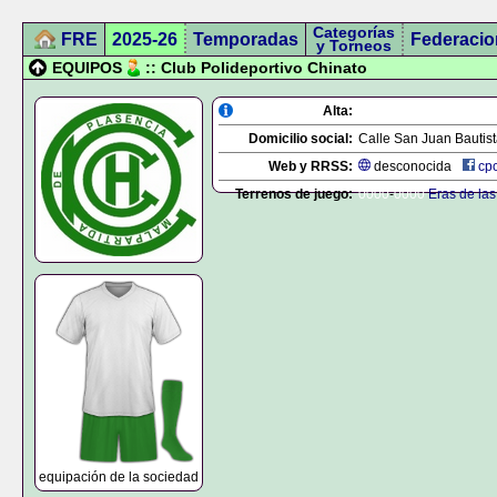
Categorías
FRE
2025-26
Temporadas
Federacio
y Torneos
EQUIPOS
:: Club Polideportivo Chinato
Alta:
Domicilio social:
Calle San Juan Bautist
Web y RRSS:
desconocida
cp
Terrenos de juego:
0000
-
0000
Eras de la
equipación de la sociedad