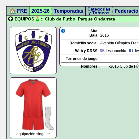
Categorías
FRE
2025-26
Temporadas
Federacio
y Torneos
EQUIPOS
:: Club de Fútbol Parque Ondarreta
Alta:
Baja:
2016
Domicilio social:
Avenida Olímpico Fran
Web y RRSS:
desconocida
des
Terrenos de juego:
Nombres:
0000
-2016 Club de Fú
equipación singular