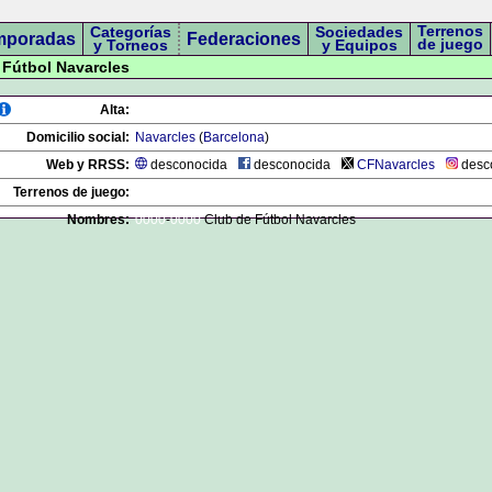
Terrenos
Categorías
Sociedades
mporadas
Federaciones
de juego
y Torneos
y Equipos
e Fútbol Navarcles
Alta:
Domicilio social:
Navarcles
(
Barcelona
)
Web y RRSS:
desconocida
desconocida
CFNavarcles
desc
Terrenos de juego:
Nombres:
0000
-
0000
Club de Fútbol Navarcles