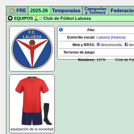
Categorías
FRE
2025-26
Temporadas
Federacio
y Torneos
EQUIPOS
:: Club de Fútbol Lalueza
Alta:
Domicilio social:
Lalueza
(
Huesca
)
Web y RRSS:
desconocida
des
Terrenos de juego:
Nombres:
1979-
0000
Club de Fút
equipación de la sociedad