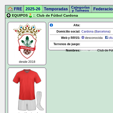
Categorías
FRE
2025-26
Temporadas
Federacio
y Torneos
EQUIPOS
:: Club de Fútbol Cardona
Alta:
Domicilio social:
Cardona
(
Barcelona
)
Web y RRSS:
desconocida
cf
Terrenos de juego:
Nombres:
0000
-
0000
Club de Fú
desde 2018