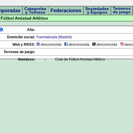
Terrenos
Categorías
Sociedades
mporadas
Federaciones
de juego
y Torneos
y Equipos
 Fútbol Amistad Atlético
Alta:
Domicilio social:
Fuenlabrada
(
Madrid
)
Web y RRSS:
desconocida
desconocida
desconocida
desc
Terrenos de juego:
Nombres:
0000
-
0000
Club de Fútbol Amistad Atlético