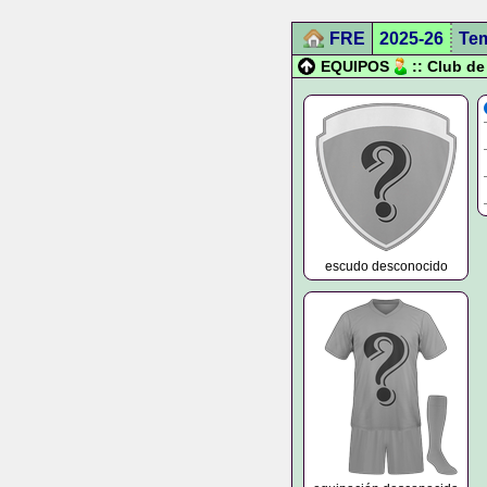
FRE
2025-26
Te
EQUIPOS
:: Club de
escudo desconocido