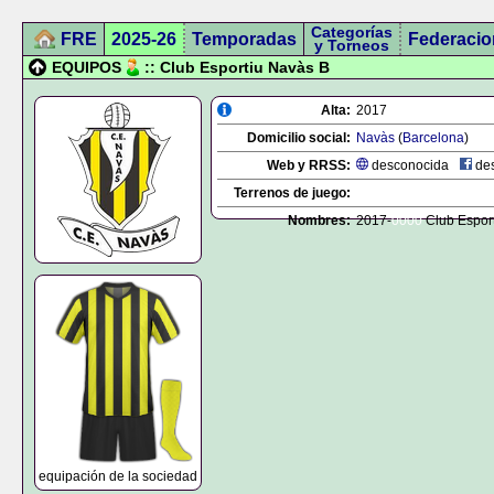
Categorías
FRE
2025-26
Temporadas
Federacio
y Torneos
EQUIPOS
:: Club Esportiu Navàs B
Alta:
2017
Domicilio social:
Navàs
(
Barcelona
)
Web y RRSS:
desconocida
des
Terrenos de juego:
Nombres:
2017-
0000
Club Espor
equipación de la sociedad