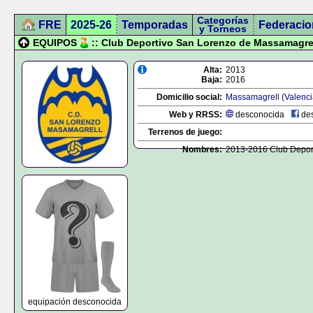
Categorías
FRE
2025-26
Temporadas
Federacio
y Torneos
EQUIPOS
:: Club Deportivo San Lorenzo de Massamagre
Alta:
2013
Baja:
2016
Domicilio social:
Massamagrell
(
Valenci
Web y RRSS:
desconocida
des
Terrenos de juego:
Nombres:
2013-2016 Club Depor
equipación desconocida