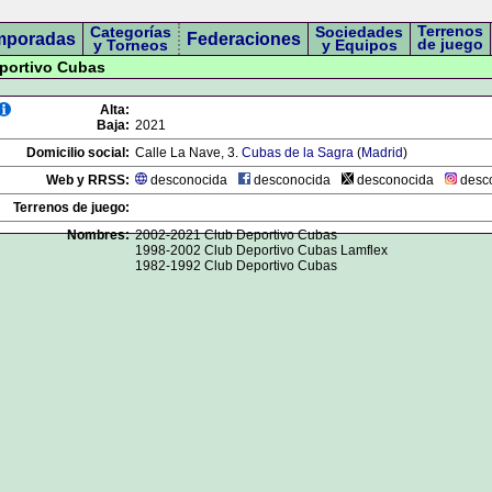
Terrenos
Categorías
Sociedades
mporadas
Federaciones
de juego
y Torneos
y Equipos
eportivo Cubas
Alta:
Baja:
2021
Domicilio social:
Calle La Nave, 3.
Cubas de la Sagra
(
Madrid
)
Web y RRSS:
desconocida
desconocida
desconocida
desc
Terrenos de juego:
Nombres:
2002-2021 Club Deportivo Cubas
1998-2002 Club Deportivo Cubas Lamflex
1982-1992 Club Deportivo Cubas