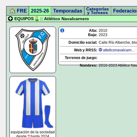
Categorías
FRE
2025-26
Temporadas
Federacio
y Torneos
EQUIPOS
:: Atlético Navalcarnero
Alta:
2010
Baja:
2023
Domicilio social:
Calle Río Alberche, blo
Web y RRSS:
atleticonavalcarnero.es
Terrenos de juego:
Nombres:
2010-2023 Atlético Na
equipación de la sociedad
desde
?
hasta 2024