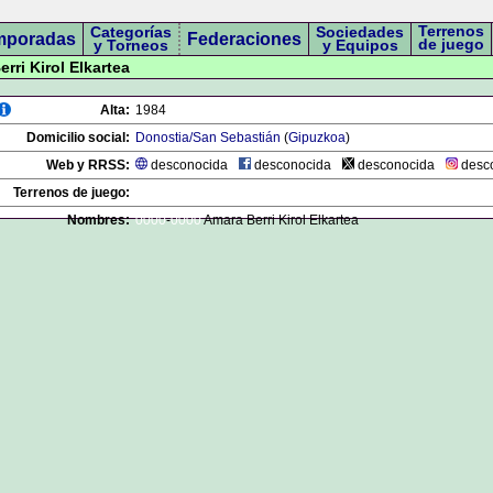
Terrenos
Categorías
Sociedades
mporadas
Federaciones
de juego
y Torneos
y Equipos
erri Kirol Elkartea
Alta:
1984
Domicilio social:
Donostia/San Sebastián
(
Gipuzkoa
)
Web y RRSS:
desconocida
desconocida
desconocida
desc
Terrenos de juego:
Nombres:
0000
-
0000
Amara Berri Kirol Elkartea