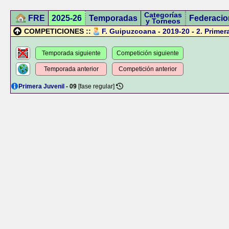
Categorías
FRE
2025-26
Temporadas
Federacio
y Torneos
COMPETICIONES ::
F. Guipuzcoana
-
2019-20
-
2.
Primer
Temporada siguiente
Competición siguiente
Temporada anterior
Competición anterior
Primera Juvenil
- 09
[fase regular]