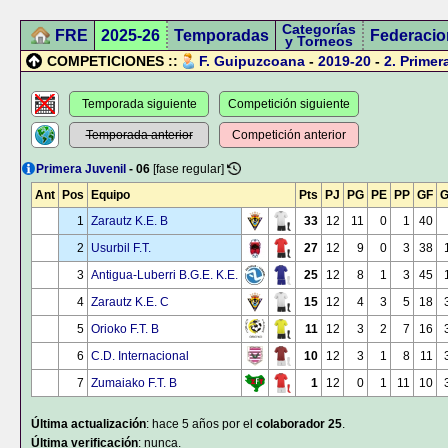
Categorías
FRE
2025-26
Temporadas
Federacio
y Torneos
COMPETICIONES ::
F. Guipuzcoana
-
2019-20
-
2.
Primer
Temporada siguiente
Competición siguiente
Temporada anterior
Competición anterior
Primera Juvenil
- 06
[fase regular]
Ant
Pos
Equipo
Pts
PJ
PG
PE
PP
GF
1
Zarautz K.E. B
33
12
11
0
1
40
2
Usurbil F.T.
27
12
9
0
3
38
3
Antigua-Luberri B.G.E. K.E.
25
12
8
1
3
45
4
Zarautz K.E. C
15
12
4
3
5
18
5
Orioko F.T. B
11
12
3
2
7
16
6
C.D. Internacional
10
12
3
1
8
11
7
Zumaiako F.T. B
1
12
0
1
11
10
Última actualización
: hace 5 años por el
colaborador 25
.
Última verificación
: nunca.