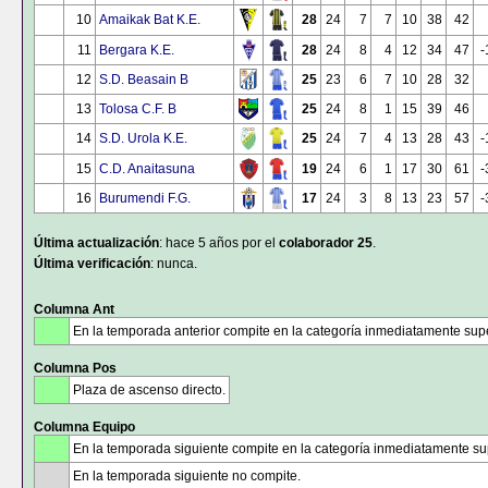
10
Amaikak Bat K.E.
28
24
7
7
10
38
42
11
Bergara K.E.
28
24
8
4
12
34
47
-
12
S.D. Beasain B
25
23
6
7
10
28
32
13
Tolosa C.F. B
25
24
8
1
15
39
46
14
S.D. Urola K.E.
25
24
7
4
13
28
43
-
15
C.D. Anaitasuna
19
24
6
1
17
30
61
-
16
Burumendi F.G.
17
24
3
8
13
23
57
-
Última actualización
: hace 5 años por el
colaborador 25
.
Última verificación
: nunca.
Columna Ant
En la temporada anterior compite en la categoría inmediatamente supe
Columna Pos
Plaza de ascenso directo.
Columna Equipo
En la temporada siguiente compite en la categoría inmediatamente sup
En la temporada siguiente no compite.