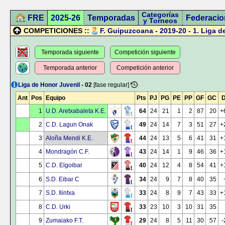
Categorías
FRE
2025-26
Temporadas
Federacio
y Torneos
COMPETICIONES ::
F. Guipuzcoana
-
2019-20
-
1.
Liga d
Temporada siguiente
Competición siguiente
Temporada anterior
Competición anterior
Liga de Honor Juvenil
- 02
[fase regular]
Ant
Pos
Equipo
Pts
PJ
PG
PE
PP
GF
GC
D
1
U.D. Aretxabaleta K.E.
64
24
21
1
2
87
20
+
2
C.D. Lagun Onak
49
24
14
7
3
51
27
+
3
Aloña Mendi K.E.
44
24
13
5
6
41
31
+
4
Mondragón C.F.
43
24
14
1
9
46
36
+
5
C.D. Elgoibar
40
24
12
4
8
54
41
+
6
S.D. Eibar C
34
24
9
7
8
40
35
7
S.D. Ilintxa
33
24
8
9
7
43
33
+
8
C.D. Urki
33
23
10
3
10
31
35
9
Zumaiako F.T.
29
24
8
5
11
30
57
-