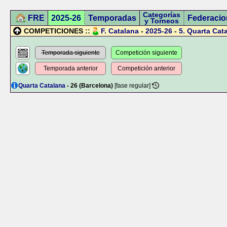
Categorías
FRE
2025-26
Temporadas
Federacio
y Torneos
COMPETICIONES ::
F. Catalana
-
2025-26
-
5.
Quarta Cat
Temporada siguiente
Competición siguiente
Temporada anterior
Competición anterior
Quarta Catalana
- 26 (Barcelona)
[fase regular]