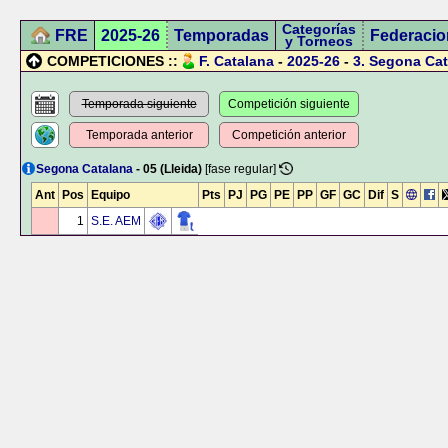
Categorías
FRE
2025-26
Temporadas
Federacio
y Torneos
COMPETICIONES ::
F. Catalana
-
2025-26
-
3.
Segona Cat
Temporada siguiente
Competición siguiente
Temporada anterior
Competición anterior
Segona Catalana
- 05 (Lleida)
[fase regular]
Ant
Pos
Equipo
Pts
PJ
PG
PE
PP
GF
GC
Dif
S
1
S.E. AEM