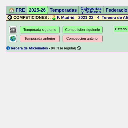
Categorías
FRE
2025-26
Temporadas
Federacio
y Torneos
COMPETICIONES ::
F. Madrid
-
2021-22
-
4.
Tercera de A
Estado
Temporada siguiente
Competición siguiente
Temporada anterior
Competición anterior
Tercera de Aficionados
- 04
[fase regular]