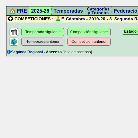
Categorías
FRE
2025-26
Temporadas
Federacio
y Torneos
COMPETICIONES ::
F. Cántabra
-
2019-20
-
3.
Segunda R
Estado
Temporada siguiente
Competición siguiente
Temporada anterior
Competición anterior
Segunda Regional
- Ascenso
[fase de ascenso]