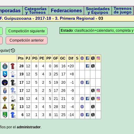
Terrenos
Categorías
Sociedades
mporadas
Federaciones
de juego
y Torneos
y Equipos
F. Guipuzcoana
-
2017-18
-
3.
Primera Regional
- 03
Estado
: clasificación+calendario, completa y
Competición siguiente
Competición anterior
egular]
Pts
PJ
PG
PE
PP
GF
GC
Dif
S
28
12
8
4
0
36
16
+20
19
12
5
4
3
25
17
+8
17
12
5
2
5
19
20
-1
17
12
5
2
5
17
26
-9
15
12
4
3
5
21
21
0
13
12
3
4
5
28
32
-4
6
12
1
3
8
11
25
-14
años por el
administrador
.