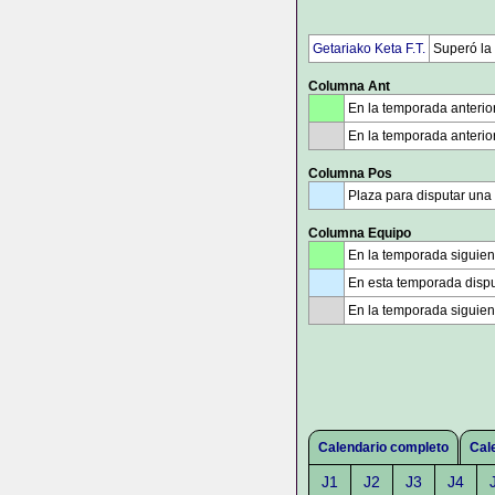
Getariako Keta F.T.
Superó la
Columna Ant
En la temporada anterio
En la temporada anterio
Columna Pos
Plaza para disputar una
Columna Equipo
En la temporada siguien
En esta temporada dispu
En la temporada siguien
Calendario completo
Cal
J1
J2
J3
J4