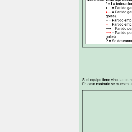
* = La federació
⟵
= Partido ga
⟵
= Partido ga
goles).
=
= Partido emp
=
= Partido empa
⟶
= Partido pe
⟶
= Partido pe
goles).
?
= Se desconoce
Si el equipo tiene vinculado u
En caso contrario se muestra un