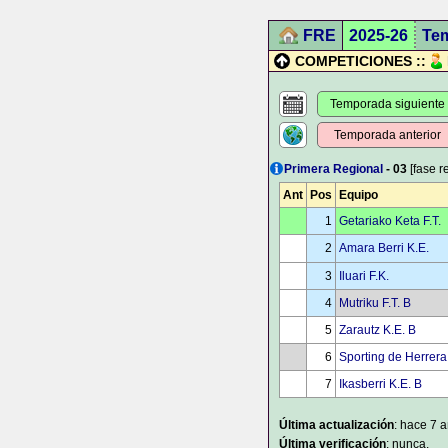
FRE
2025-26
Te
COMPETICIONES ::
Temporada siguiente
Temporada anterior
Primera Regional
- 03
[fase r
Ant
Pos
Equipo
1
Getariako Keta F.T.
2
Amara Berri K.E.
3
Iluari F.K.
4
Mutriku F.T. B
5
Zarautz K.E. B
6
Sporting de Herrera
7
Ikasberri K.E. B
Última actualización
: hace 7 
Última verificación
: nunca.