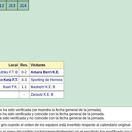
12
J13
J14
Local
Res.
Visitante
triku F.T. B
0-2
Amara Berri K.E.
o Keta F.T.
4-3
Sporting de Herrera
Iluari F.K.
1-1
Ikasberri K.E. B
-
Zarautz K.E. B
 ha sido verificada (se muestra la fecha general de la jornada).
ha sido verificada y coincide con la fecha general de la jornada.
 sido verificada y no coincide con la fecha general de la jornada.
 gris cuando el orden de los equipos está invertido respecto al calendario original.
o el signo del partido (victoria/empate/derrota) y/o el resultado fue modificado por 