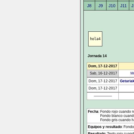
J8
J9
J10
J11
J
hola4
Jornada 14
Dom, 17-12-2017
Sab, 16-12-2017
Mu
Dom, 17-12-2017
Getariak
Dom, 17-12-2017
—————
Fecha
: Fondo rojo cuando no
Fondo blanco cuando 
Fondo gris cuando ha
Equipos y resultado
: Fondo
Resultado
: Texto rojo cuand