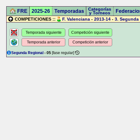
Categorías
FRE
2025-26
Temporadas
Federacio
y Torneos
COMPETICIONES ::
F. Valenciana
-
2013-14
-
3.
Segunda 
Temporada siguiente
Competición siguiente
Temporada anterior
Competición anterior
Segunda Regional
- 05
[fase regular]