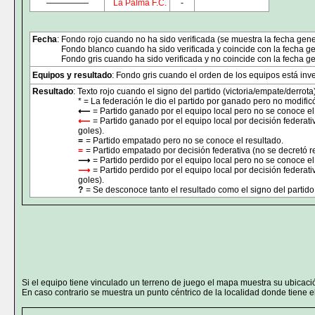
—————
La Palma F.C.
-
Fecha
: Fondo rojo cuando no ha sido verificada (se muestra la fecha gene
Fondo blanco cuando ha sido verificada y coincide con la fecha ge
Fondo gris cuando ha sido verificada y no coincide con la fecha ge
Equipos y resultado
: Fondo gris cuando el orden de los equipos está inver
Resultado
: Texto rojo cuando el signo del partido (victoria/empate/derrota
* = La federación le dio el partido por ganado pero no modificó
⟵
= Partido ganado por el equipo local pero no se conoce el
⟵
= Partido ganado por el equipo local por decisión federati
goles).
=
= Partido empatado pero no se conoce el resultado.
=
= Partido empatado por decisión federativa (no se decretó r
⟶
= Partido perdido por el equipo local pero no se conoce el
⟶
= Partido perdido por el equipo local por decisión federat
goles).
?
= Se desconoce tanto el resultado como el signo del partido 
Si el equipo tiene vinculado un terreno de juego el mapa muestra su ubicaci
En caso contrario se muestra un punto céntrico de la localidad donde tiene el