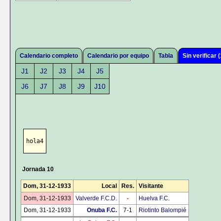
Calendario completo
Calendario por equipo
Tabla
Sin verificar (
J1
J2
J3
J4
J5
J6
J7
J8
J9
J10
hola4
Jornada 10
Dom, 31-12-1933
Local
Res.
Visitante
Dom, 31-12-1933
Valverde F.C.D.
-
Huelva F.C.
Dom, 31-12-1933
Onuba F.C.
7-1
Riotinto Balompié