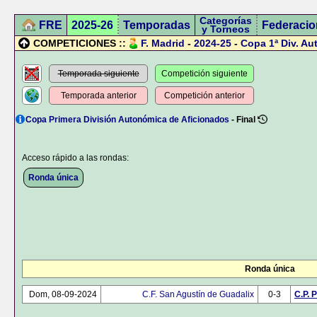
Categorías
FRE
2025-26
Temporadas
Federacio
y Torneos
COMPETICIONES ::
F. Madrid
-
2024-25
-
Copa 1ª Div. Aut
Temporada siguiente
Competición siguiente
Temporada anterior
Competición anterior
Copa Primera División Autonómica de Aficionados
- Final
Acceso rápido a las rondas:
Ronda única
Ronda única
Dom, 08-09-2024
C.F. San Agustín de Guadalix
0-3
C.P. 