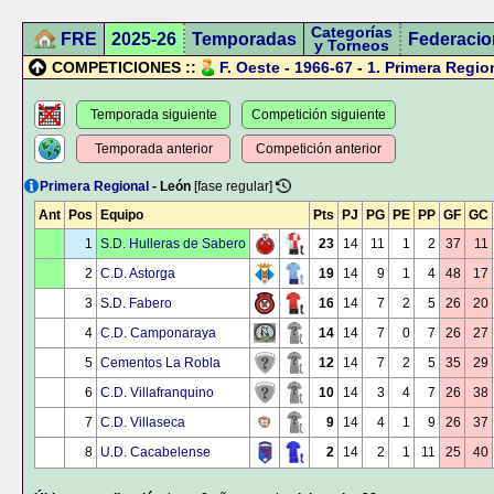
Categorías
FRE
2025-26
Temporadas
Federacio
y Torneos
COMPETICIONES ::
F. Oeste
-
1966-67
-
1.
Primera Regio
Temporada siguiente
Competición siguiente
Temporada anterior
Competición anterior
Primera Regional
- León
[fase regular]
Ant
Pos
Equipo
Pts
PJ
PG
PE
PP
GF
GC
1
S.D. Hulleras de Sabero
23
14
11
1
2
37
11
2
C.D. Astorga
19
14
9
1
4
48
17
3
S.D. Fabero
16
14
7
2
5
26
20
4
C.D. Camponaraya
14
14
7
0
7
26
27
5
Cementos La Robla
12
14
7
2
5
35
29
6
C.D. Villafranquino
10
14
3
4
7
26
38
7
C.D. Villaseca
9
14
4
1
9
26
37
8
U.D. Cacabelense
2
14
2
1
11
25
40