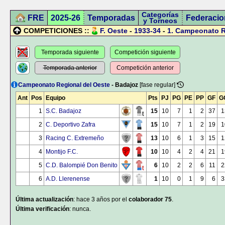
Categorías
FRE
2025-26
Temporadas
Federacio
y Torneos
COMPETICIONES ::
F. Oeste
-
1933-34
-
1.
Campeonato R
Temporada siguiente
Competición siguiente
Temporada anterior
Competición anterior
Campeonato Regional del Oeste
- Badajoz
[fase regular]
Ant
Pos
Equipo
Pts
PJ
PG
PE
PP
GF
G
1
S.C. Badajoz
15
10
7
1
2
37
1
2
C. Deportivo Zafra
15
10
7
1
2
19
1
3
Racing C. Extremeño
13
10
6
1
3
15
1
4
Montijo F.C.
10
10
4
2
4
21
1
5
C.D. Balompié Don Benito
6
10
2
2
6
11
2
6
A.D. Llerenense
1
10
0
1
9
6
3
Última actualización
: hace 3 años por el
colaborador 75
.
Última verificación
: nunca.