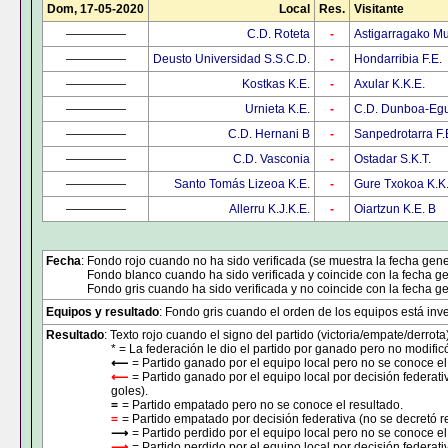
Dom, 17-05-2020
Local
Res.
Visitante
—————
C.D. Roteta
-
Astigarragako Mu
—————
Deusto Universidad S.S.C.D.
-
Hondarribia F.E.
—————
Kostkas K.E.
-
Axular K.K.E.
—————
Urnieta K.E.
-
C.D. Dunboa-Egu
—————
C.D. Hernani B
-
Sanpedrotarra F.
—————
C.D. Vasconia
-
Ostadar S.K.T.
—————
Santo Tomás Lizeoa K.E.
-
Gure Txokoa K.K
—————
Allerru K.J.K.E.
-
Oiartzun K.E. B
Fecha
: Fondo rojo cuando no ha sido verificada (se muestra la fecha gene
Fondo blanco cuando ha sido verificada y coincide con la fecha ge
Fondo gris cuando ha sido verificada y no coincide con la fecha ge
Equipos y resultado
: Fondo gris cuando el orden de los equipos está inver
Resultado
: Texto rojo cuando el signo del partido (victoria/empate/derrota
* = La federación le dio el partido por ganado pero no modificó
⟵
= Partido ganado por el equipo local pero no se conoce el
⟵
= Partido ganado por el equipo local por decisión federati
goles).
=
= Partido empatado pero no se conoce el resultado.
=
= Partido empatado por decisión federativa (no se decretó r
⟶
= Partido perdido por el equipo local pero no se conoce el
⟶
= Partido perdido por el equipo local por decisión federat