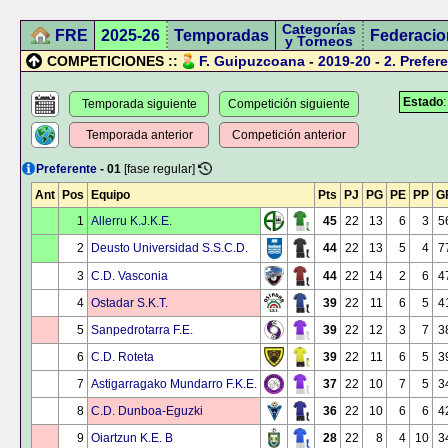
Categorías
FRE
2025-26
Temporadas
Federacio
y Torneos
COMPETICIONES ::
F. Guipuzcoana
-
2019-20
-
2.
Prefer
Estado
Temporada siguiente
Competición siguiente
Temporada anterior
Competición anterior
Preferente
- 01
[fase regular]
Ant
Pos
Equipo
Pts
PJ
PG
PE
PP
G
1
Allerru K.J.K.E.
45
22
13
6
3
5
2
Deusto Universidad S.S.C.D.
44
22
13
5
4
7
3
C.D. Vasconia
44
22
14
2
6
4
4
Ostadar S.K.T.
39
22
11
6
5
4
5
Sanpedrotarra F.E.
39
22
12
3
7
3
6
C.D. Roteta
39
22
11
6
5
3
7
Astigarragako Mundarro F.K.E.
37
22
10
7
5
3
8
C.D. Dunboa-Eguzki
36
22
10
6
6
4
9
Oiartzun K.E. B
28
22
8
4
10
3