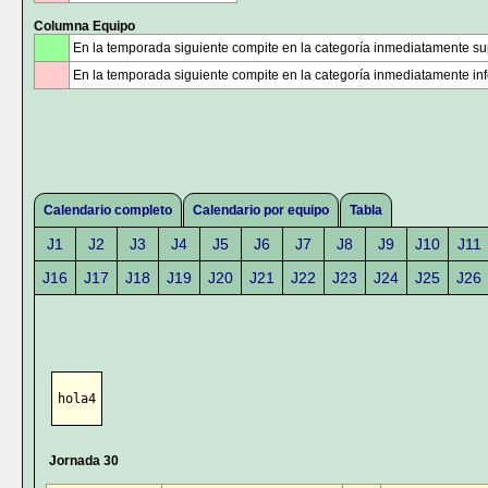
Columna Equipo
En la temporada siguiente compite en la categoría inmediatamente sup
En la temporada siguiente compite en la categoría inmediatamente infe
Calendario completo
Calendario por equipo
Tabla
J1
J2
J3
J4
J5
J6
J7
J8
J9
J10
J11
J16
J17
J18
J19
J20
J21
J22
J23
J24
J25
J26
hola4
Jornada 30