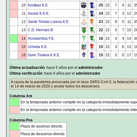
10
Kostkas K.E.
25
22
7
4
11
3
11
Axular K.K.E.
24
22
7
3
12
2
12
Santo Tomás Lizeoa K.E.
23
22
6
5
11
3
13
C.D. Hernani B
22
22
5
7
10
2
14
Hondarribia F.E.
16
22
4
4
14
3
15
Urnieta K.E.
15
22
3
6
13
1
16
Gure Txokoa K.K.E.
15
22
5
0
17
1
Última actualización
: hace 5 años por el
administrador
.
Última verificación
: hace 6 años por el
administrador
.
A causa de la pandemia provocada por el virus SARS-CoV-2, la federación aco
el 14 de marzo de 2020 y anular todos los descensos.
Columna Ant
En la temporada anterior compite en la categoría inmediatamente supe
En la temporada anterior compite en la categoría inmediatamente infer
Columna Pos
Plaza de ascenso directo.
Plaza de descenso directo.