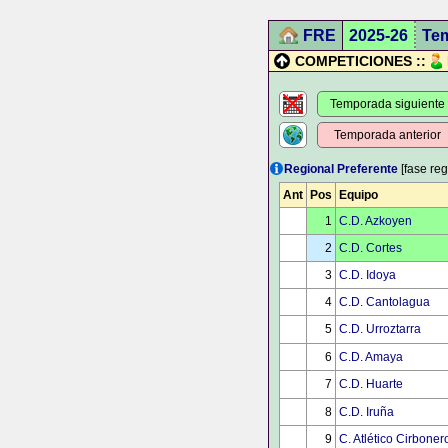
FRE
2025-26
Te
COMPETICIONES ::
Temporada siguiente
Temporada anterior
Regional Preferente
[fase reg
Ant
Pos
Equipo
1
C.D. Azkoyen
2
C.D. Cortes
3
C.D. Idoya
4
C.D. Cantolagua
5
C.D. Urroztarra
6
C.D. Amaya
7
C.D. Huarte
8
C.D. Iruña
9
C. Atlético Cirboner