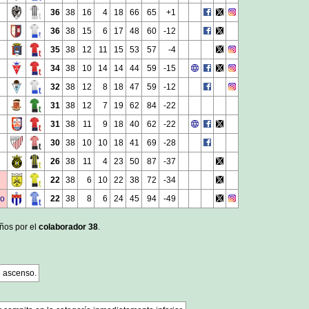
36
38
16
4
18
66
65
+1
36
38
15
6
17
48
60
-12
35
38
12
11
15
53
57
-4
34
38
10
14
14
44
59
-15
32
38
12
8
18
47
59
-12
31
38
12
7
19
62
84
-22
31
38
11
9
18
40
62
-22
30
38
10
10
18
41
69
-28
26
38
11
4
23
50
87
-37
22
38
6
10
22
38
72
-34
no
22
38
8
6
24
45
94
-49
años por el
colaborador 38
.
e ascenso.