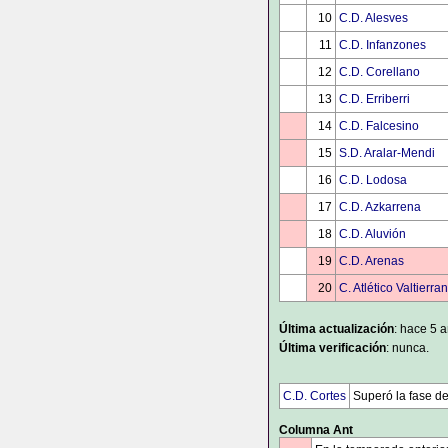
10
C.D. Alesves
11
C.D. Infanzones
12
C.D. Corellano
13
C.D. Erriberri
14
C.D. Falcesino
15
S.D. Aralar-Mendi
16
C.D. Lodosa
17
C.D. Azkarrena
18
C.D. Aluvión
19
C.D. Arenas
20
C. Atlético Valtierra
Última actualización
: hace 5 
Última verificación
: nunca.
C.D. Cortes
Superó la fase d
Columna Ant