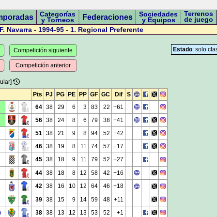
Terrenos
Categorías
Sociedades
mporadas
Federaciones
de juego
y Torneos
y Equipos
F. Navarra
-
1994-95
-
1.
Regional Preferente
Estado
: solo cla
Competición siguiente
Competición anterior
ular]
Pts
PJ
PG
PE
PP
GF
GC
Dif
S
64
38
29
6
3
83
22
+61
56
38
24
8
6
79
38
+41
51
38
21
9
8
94
52
+42
46
38
19
8
11
74
57
+17
45
38
18
9
11
79
52
+27
44
38
18
8
12
58
42
+16
42
38
16
10
12
64
46
+18
39
38
15
9
14
59
48
+11
o
38
38
13
12
13
53
52
+1